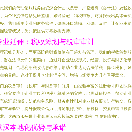
此我们的代理记账服务由资深会计团队负责，严格遵循《会计法》及税收
，为企业提供包括凭证整理、账簿登记、纳税申报、财务报表出具等全流
务。我们采用专业的财务软件，确保账目清晰、准确、及时，让企业主随
握经营状况，为决策提供可靠数据支持。
专业延伸：税收筹划与税审审计
理记账是基础，而更高阶的财税价值在于筹划与管理。我们的税收筹划服
，旨在法律允许的框架内，通过对企业组织形式、经营、投资与财务活动
先规划，合理利用税收优惠政策，帮助企业达到合法节税、降低税负、延
税的目的。这对于提升企业利润空间、增强市场竞争力具有重要意义。
们的税务审计（税审）与财务审计服务，由经验丰富的注册会计师团队操
。税审专注于企业年度所得税汇算清缴的审核，出具鉴证报告，帮助企业
完成汇算清缴，防范税务风险。财务审计则对企业财务报表进行独立、客
审查与验证，提升报表公信力，满足银行贷款、招投标、资质申请或投资
求。这两项服务是企业健康运营和长远发展的“体检”与“信用背书”。
武汉本地化优势与承诺