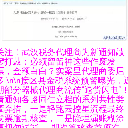
关注！武汉税务代理商为新通知敲
锣打鼓：必须留留神这些作废发
票，金额白白？实案里代理商委屈
多 \n\n接区县金税系统预警曝光，
期部分器械代理商流传“退货闪电”
请通知各路同仁立档的系列共性类
废弃措，一是轻跑云控星流程最终
发票逾期核查，二是隐埋漏账糊涂
事切勿逞能——即次篇核查首项准