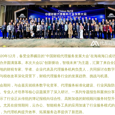
020年12月，备受业界瞩目的“中国财税代理服务发展大会”在海南海口成
办并圆满落幕。本次大会以“创新驱动，智领未来”为主题，汇聚了来自全
地的财税专家、学者、企业代表及代理服务机构负责人，共同探讨在数字
与税收改革深化背景下，财税代理服务行业的发展趋势、挑战与机遇。
会期间，与会嘉宾就税务数字化变革、代理服务标准化建设、行业风险防
、专业人才培养等核心议题展开了深入研讨。一系列专题报告和案例分享
示了行业正从传统的簿记报税向综合性、高附加值的财税顾问服务转型升
。尤其在疫情期间，云办公、智能税务工具的应用加速了行业服务模式的
，为代理机构提升效率、拓展服务边界提供了新思路。