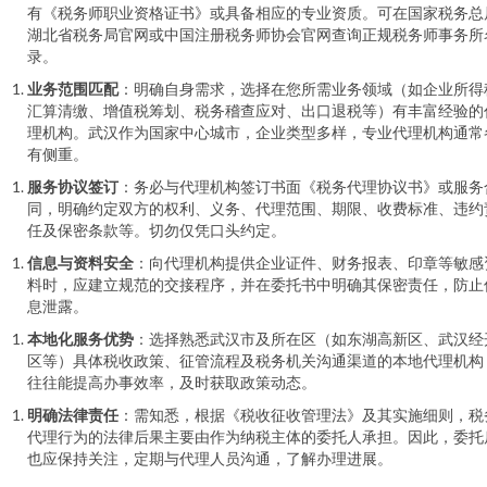
有《税务师职业资格证书》或具备相应的专业资质。可在国家税务总
湖北省税务局官网或中国注册税务师协会官网查询正规税务师事务所
录。
业务范围匹配
：明确自身需求，选择在您所需业务领域（如企业所得
汇算清缴、增值税筹划、税务稽查应对、出口退税等）有丰富经验的
理机构。武汉作为国家中心城市，企业类型多样，专业代理机构通常
有侧重。
服务协议签订
：务必与代理机构签订书面《税务代理协议书》或服务
同，明确约定双方的权利、义务、代理范围、期限、收费标准、违约
任及保密条款等。切勿仅凭口头约定。
信息与资料安全
：向代理机构提供企业证件、财务报表、印章等敏感
料时，应建立规范的交接程序，并在委托书中明确其保密责任，防止
息泄露。
本地化服务优势
：选择熟悉武汉市及所在区（如东湖高新区、武汉经
区等）具体税收政策、征管流程及税务机关沟通渠道的本地代理机构
往往能提高办事效率，及时获取政策动态。
明确法律责任
：需知悉，根据《税收征收管理法》及其实施细则，税
代理行为的法律后果主要由作为纳税主体的委托人承担。因此，委托
也应保持关注，定期与代理人员沟通，了解办理进展。