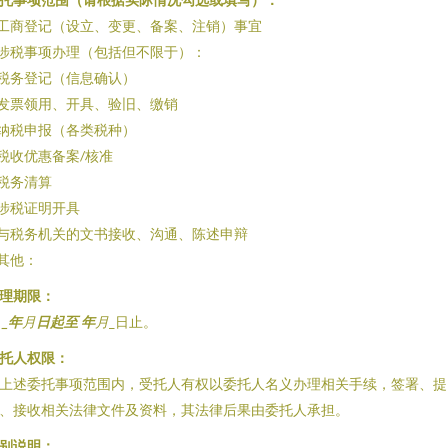
 工商登记（设立、变更、备案、注销）事宜
 涉税事项办理（包括但不限于）：
 税务登记（信息确认）
 发票领用、开具、验旧、缴销
 纳税申报（各类税种）
 税收优惠备案/核准
 税务清算
 涉税证明开具
 与税务机关的文书接收、沟通、陈述申辩
 其他：
理期限：
自
_年
月
日起至
年
月
_日止。
托人权限：
上述委托事项范围内，受托人有权以委托人名义办理相关手续，签署、提
、接收相关法律文件及资料，其法律后果由委托人承担。
别说明：