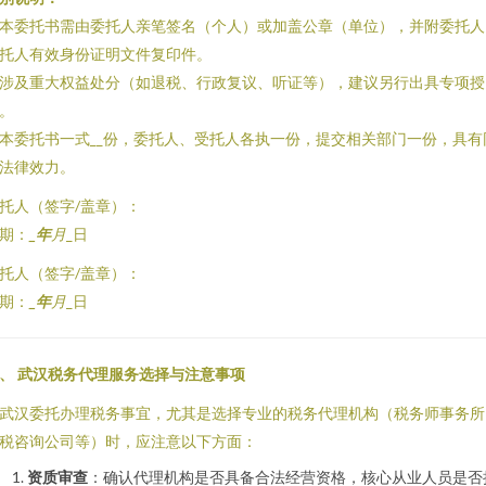
. 本委托书需由委托人亲笔签名（个人）或加盖公章（单位），并附委托人
托人有效身份证明文件复印件。
. 涉及重大权益处分（如退税、行政复议、听证等），建议另行出具专项授
。
. 本委托书一式__份，委托人、受托人各执一份，提交相关部门一份，具有
法律效力。
托人（签字/盖章）：
期：
_年
月
_日
托人（签字/盖章）：
期：
_年
月
_日
、 武汉税务代理服务选择与注意事项
武汉委托办理税务事宜，尤其是选择专业的税务代理机构（税务师事务所
税咨询公司等）时，应注意以下方面：
资质审查
：确认代理机构是否具备合法经营资格，核心从业人员是否