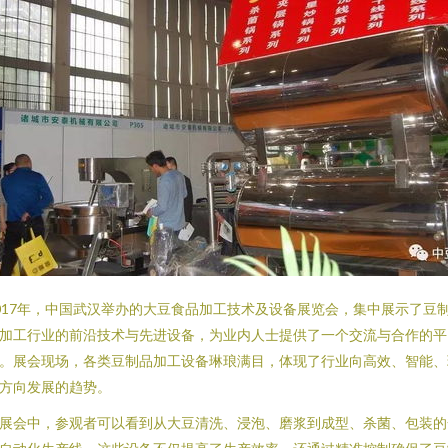
017年，中国武汉举办的大豆食品加工技术及设备展览会，集中展示了豆
加工行业的前沿技术与先进设备，为业内人士提供了一个交流与合作的平
。展会现场，各类豆制品加工设备琳琅满目，体现了行业向高效、智能、
方向发展的趋势。
展会中，参观者可以看到从大豆清洗、浸泡、磨浆到成型、杀菌、包装的